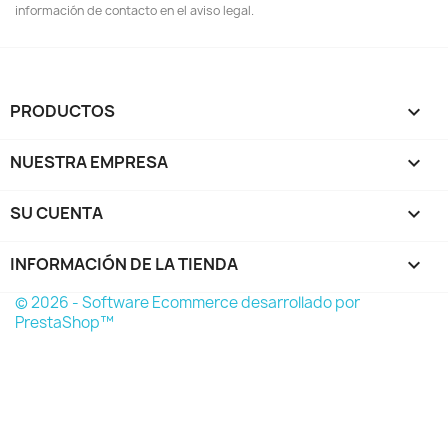
información de contacto en el aviso legal.
PRODUCTOS

NUESTRA EMPRESA

SU CUENTA

INFORMACIÓN DE LA TIENDA
keyboard_arrow_down
© 2026 - Software Ecommerce desarrollado por
PrestaShop™